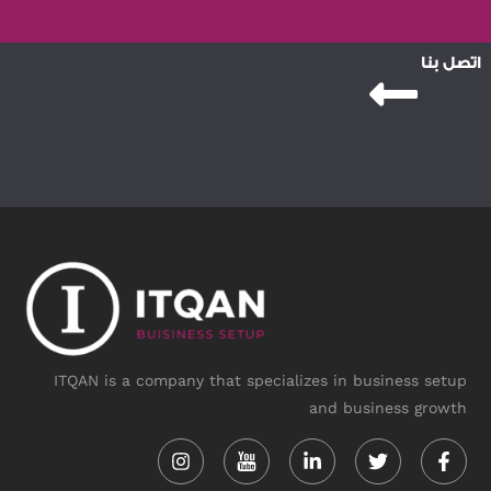
اتصل بنا
ITQAN is a company that specializes in business setup
and business growth
Instagram
Linkedin-
Twitter
Face
in
f