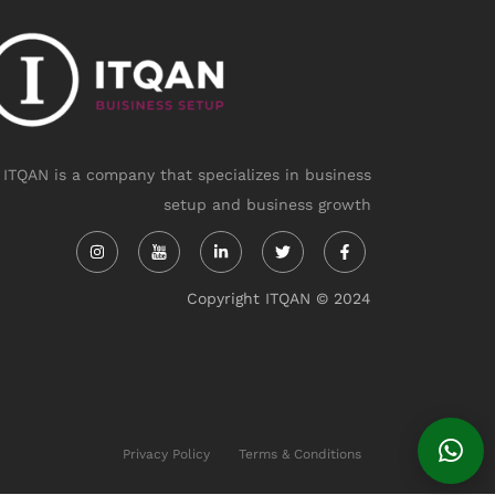
ITQAN is a company that specializes in business
setup and business growth
Instagram
Linkedin-
Twitter
Facebook-
in
f
Copyright ITQAN © 2024
Privacy Policy
Terms & Conditions