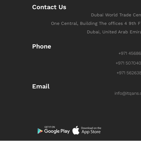
Contact Us
Dubai World Trade Cen
One Central, Building The offices 4 9th F
Dubai, United Arab Emir
Phone
+971 4568
+971 50704
+971 56263
Email
info@itqans