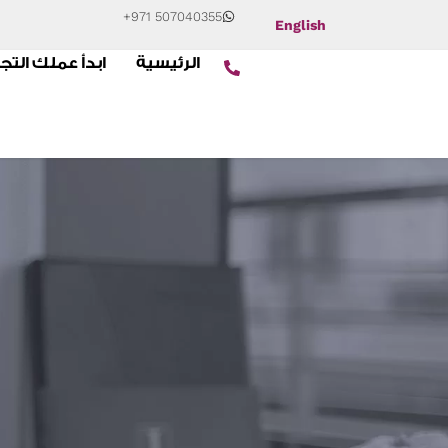
+971 507040355
English
الرئيسية
ابدأ عملك التج