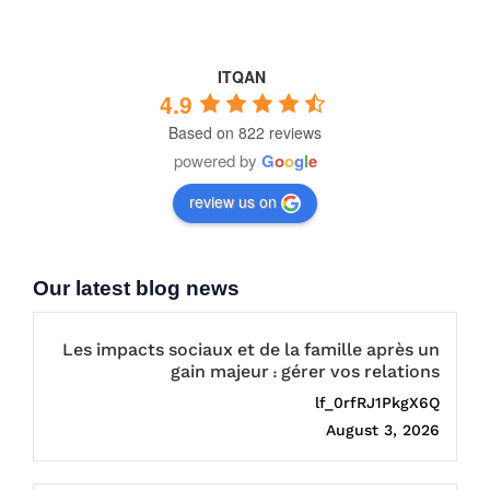
ITQAN
4.9
Based on 822 reviews
powered by
G
o
o
g
l
e
review us on
Our latest blog news
Les impacts sociaux et de la famille après un
gain majeur : gérer vos relations
lf_0rfRJ1PkgX6Q
August 3, 2026