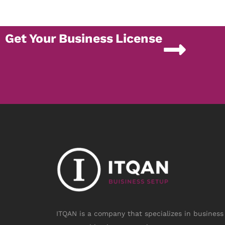
Get Your Business License
ITQAN is a company that specializes in business