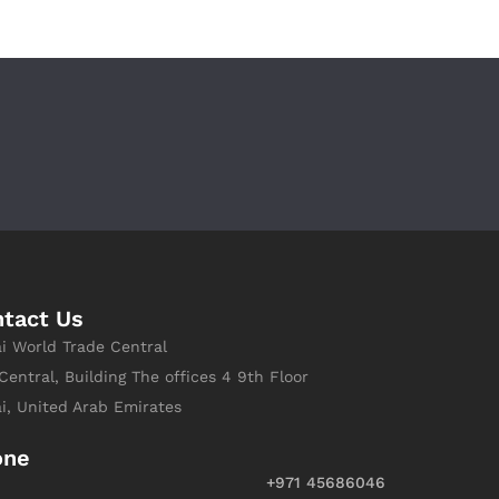
tact Us
i World Trade Central
Central, Building The offices 4 9th Floor
i, United Arab Emirates
one
+971 45686046