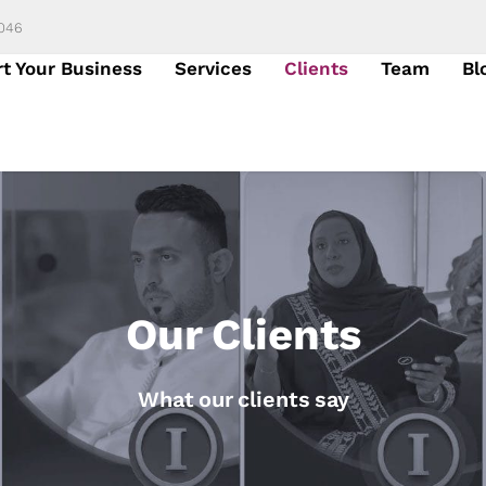
6046
rt Your Business
Services
Clients
Team
Bl
Our Clients
What our clients say