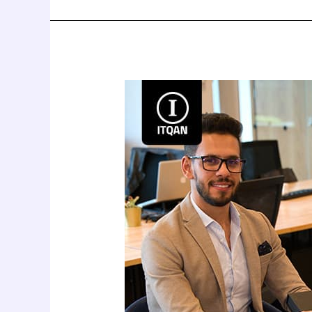
Unlocking
Opportunities:
How
to
Open
a
Business
Bank
Account
Dubai
for
Maximum