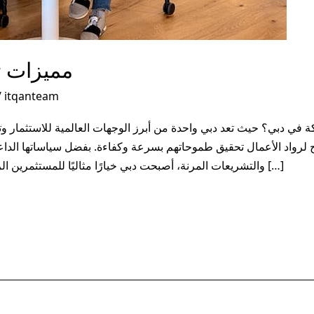
مميزات 
/
itqanteam
ي دبي؟ حيث تعد دبي واحدة من أبرز الوجهات العالمية للاستثمار وت
يح لرواد الأعمال تحقيق طموحاتهم بسرعة وكفاءة. بفضل سياساتها الداع
والتشريعات المرنة، أصبحت دبي خيارًا مثاليًا للمستثمرين الراغبين في توسيع أعمالهم في بيئة تنافسية […]